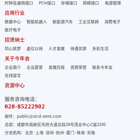
时钟及通用接口
PCIe接口
存储接口
网络接口
电源管理
应用行业
数据中心
智能机器人
新能源汽车
工业互联网
消费电子
医疗电子
招贤纳士
同心筑梦
虚位以待
人才发展
待遇优厚
多彩生活
关于今年会
企业简介
企业愿景
发展历程
资质荣誉
联系今年会
在线留言
资源中心
服务咨询电话：
028-85222902
邮件：public@sicd-semi.com
总部：成都市高新区天府大道北段28号茂业中心C座2106
分支机构：北京·上海·深圳·杭州·厦门·珠海
·无锡