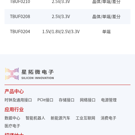
TBUF0210
2.5V/3.3V
晶体/单端/差分
L
TBUF0208
2.5V/3.3V
晶体/单端/差分
L
TBUF0204
1.5V/1.8V/2.5V/3.3V
单端
L
产品中心
时钟及通用接口
PCIe接口
存储接口
网络接口
电源管理
应用行业
数据中心
智能机器人
新能源汽车
工业互联网
消费电子
医疗电子