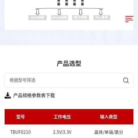
产品选型
产品规格参数表下载
型号
工作电压
输入类型
TBUF0210
2.5V/3.3V
晶体/单端/差分
L