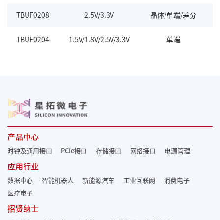
TBUF0208
2.5V/3.3V
晶体/单端/差分
L
TBUF0204
1.5V/1.8V/2.5V/3.3V
单端
L
产品中心
时钟及通用接口
PCIe接口
存储接口
网络接口
电源管理
应用行业
数据中心
智能机器人
新能源汽车
工业互联网
消费电子
医疗电子
招贤纳士