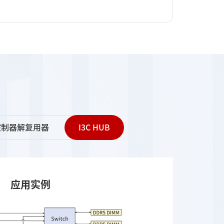
控制器解复用器
I3C HUB
应用实例