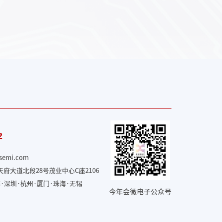
2
semi.com
府大道北段28号茂业中心C座2106
·深圳·杭州·厦门·珠海
·无锡
今年会微电子公众号