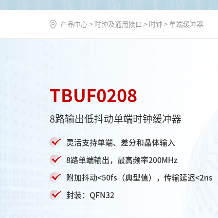
产品中心
>
时钟及通用接口
>
时钟
>
单端缓冲器
TBUF0208
8路输出低抖动单端时钟缓冲器
灵活支持单端、差分和晶体输入
8路单端输出，最高频率200MHz
附加抖动<50fs（典型值），传输延迟<2ns
封装：QFN32